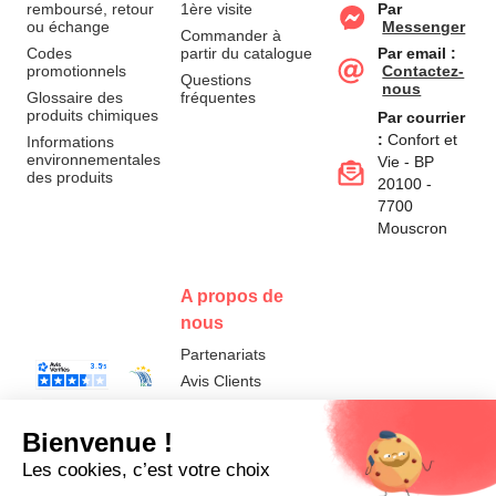
remboursé, retour
1ère visite
Par
ou échange
Messenger
Commander à
Codes
partir du catalogue
Par email :
promotionnels
Contactez-
Questions
nous
Glossaire des
fréquentes
produits chimiques
Par courrier
:
Confort et
Informations
environnementales
Vie - BP
des produits
20100 -
7700
Mouscron
A propos de
nous
Partenariats
Avis Clients
Données
Paramétrer
Mentions
Conditions
Access
personnelles et
les cookies
légales
générales de
cookies
vente