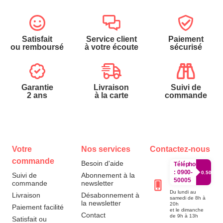
Satisfait
Service client
Paiement
ou remboursé
à votre écoute
sécurisé
Garantie
Livraison
Suivi de
2 ans
à la carte
commande
Votre
Nos services
Contactez-nous
commande
Besoin d'aide
Téléphone
:
0900-
0.50€/mi
Suivi de
Abonnement à la
50005
commande
newsletter
Du lundi au
Livraison
Désabonnement à
samedi de 8h à
la newsletter
20h
Paiement facilité
et le dimanche
Contact
de 9h à 13h
Satisfait ou