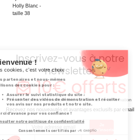
Holly Blanc -
taille 38
Inscrivez-vous à notre
newsletter
10€ offerts
dès 30€ d’achats - condition dans votre e-mail de confirmation
Recevez nos nouveautés et avantages exclusifs par email
Je
m’inscris