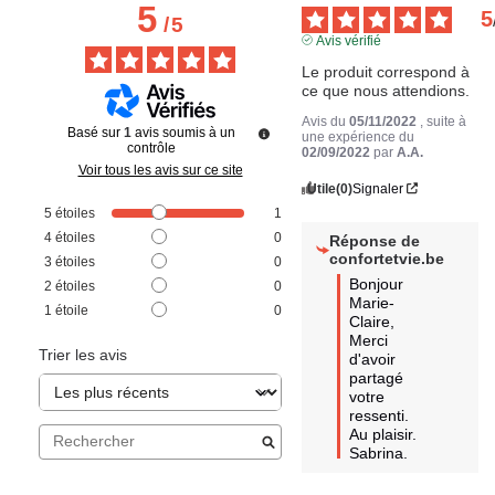
5
5
/
5
Avis vérifié
Le produit correspond à 
ce que nous attendions.
Avis du
05/11/2022
, suite à
Basé sur
1
avis soumis à un
une expérience du
contrôle
02/09/2022
par
A.A.
Voir tous les avis sur ce site
Utile
(0)
Signaler
5
étoiles
1
4
étoiles
0
Réponse de
confortetvie.be
3
étoiles
0
Bonjour  
2
étoiles
0
Marie-
1
étoile
0
Claire, 

Merci 
Trier les avis
d'avoir 
partagé 
votre 
ressenti.

Au plaisir. 
Sabrina.