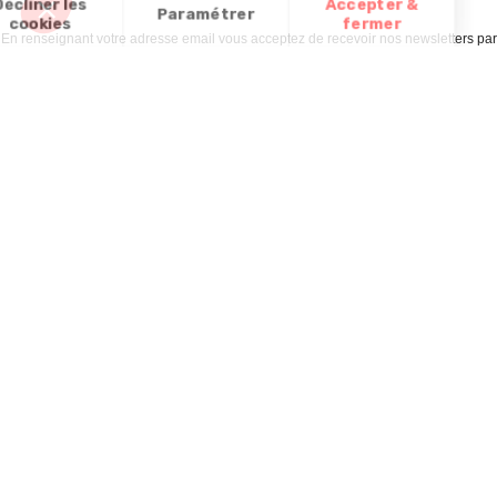
En renseignant votre adresse email vous acceptez de recevoir nos newsletters par
courrier électronique et vous prenez connaissance de notre
politique de
confidentialité
Satisfait
Service client
Paiement
ou remboursé
à votre écoute
sécurisé
Garantie
Livraison
Suivi de
2 ans
à la carte
commande
Votre
Nos services
Contactez-nous
commande
Besoin d'aide
Téléphone
:
0900-
0.50€/mi