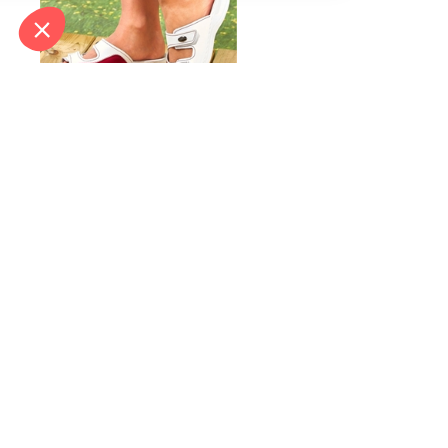
Mules ajustables Holly
Blanc - taille 41
In