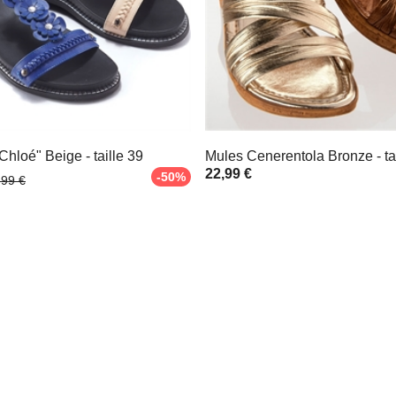
hloé" Beige - taille 39
Mules Cenerentola Bronze - tai
22,99 €
-50%
,99 €