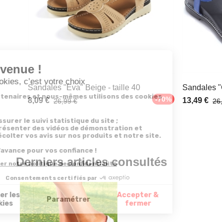
Sandales "Eva" Beige - taille 40
Sandales "C
-70%
8,09 €
13,49 €
26,99 €
26
Derniers articles consultés