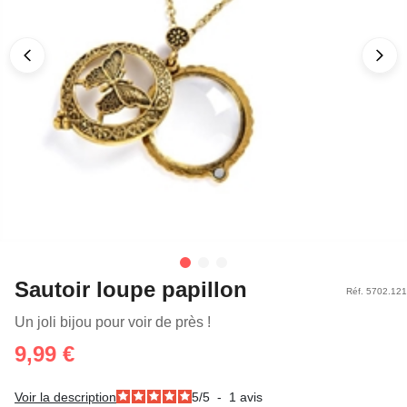
Sautoir loupe papillon
Réf. 5702.121
Un joli bijou pour voir de près !
9,99 €
Voir la description
5
/
5
-
1
avis