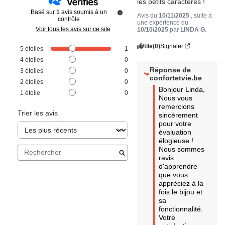
les petits caractères !
Basé sur
1
avis soumis à un
Avis du
10/11/2025
, suite à
contrôle
une expérience du
Voir tous les avis sur ce site
10/10/2025
par
LINDA G.
Utile
(0)
Signaler
5
étoiles
1
4
étoiles
0
Réponse de
3
étoiles
0
confortetvie.be
2
étoiles
0
Bonjour Linda,  

1
étoile
0
Nous vous 
remercions 
Trier les avis
sincèrement 
pour votre 
évaluation 
élogieuse ! 

Nous sommes 
ravis 
d'apprendre 
que vous 
appréciez à la 
fois le bijou et 
sa 
fonctionnalité. 

Votre 