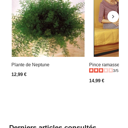
Plante de Neptune
Pince ramasse-obj
3
/
5
-
5
12,99 €
14,99 €
Derniers articles consultés