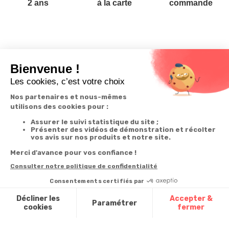
2 ans
à la carte
commande
Votre
Nos services
Contactez-nous
commande
Besoin d'aide
Téléphone
:
0900-
0.50€/mi
Suivi de
Abonnement à la
50005
commande
newsletter
Du lundi au
Livraison
Désabonnement à
samedi de 8h à
la newsletter
20h
Paiement facilité
et le dimanche
Contact
de 9h à 13h
Satisfait ou
remboursé, retour
1ère visite
Par
ou échange
Messenger
Commander à
Codes
partir du catalogue
Par email :
promotionnels
Contactez-
Questions
nous
Glossaire des
fréquentes
produits chimiques
Par courrier
:
Confort et
Informations
environnementales
Vie - BP
des produits
20100 -
7700