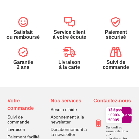
Satisfait
Service client
Paiement
ou remboursé
à votre écoute
sécurisé
Garantie
Livraison
Suivi de
2 ans
à la carte
commande
Votre
Nos services
Contactez-nous
commande
Besoin d'aide
Téléphone
:
0900-
0.50€/mi
Suivi de
Abonnement à la
50005
commande
newsletter
Du lundi au
Livraison
Désabonnement à
samedi de 8h à
la newsletter
20h
Paiement facilité
et le dimanche