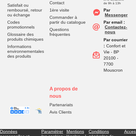
Contact
de 9h à 13h
Satisfait ou
remboursé, retour
1ère visite
Par
ou échange
Messenger
Commander à
Codes
partir du catalogue
Par email :
promotionnels
Contactez-
Questions
nous
Glossaire des
fréquentes
produits chimiques
Par courrier
:
Confort et
Informations
environnementales
Vie - BP
des produits
20100 -
7700
Mouscron
A propos de
nous
Partenariats
Avis Clients
Données
Paramétrer
Mentions
Conditions
Access