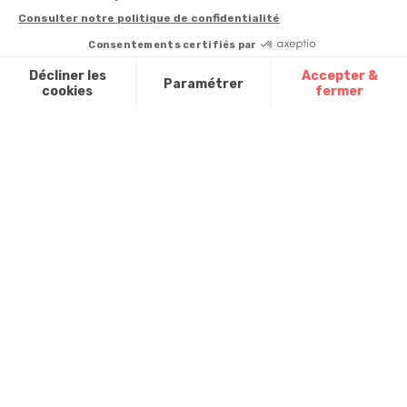
Contact
de 9h à 13h
Satisfait ou
remboursé, retour
1ère visite
Par
ou échange
Messenger
Commander à
Codes
partir du catalogue
Par email :
promotionnels
Contactez-
Questions
nous
Glossaire des
fréquentes
produits chimiques
Par courrier
:
Confort et
Informations
environnementales
Vie - BP
des produits
20100 -
7700
Mouscron
A propos de
nous
Partenariats
Avis Clients
Données
Paramétrer
Mentions
Conditions
Access
personnelles et
les cookies
légales
générales de