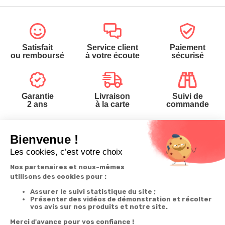
Satisfait
Service client
Paiement
ou remboursé
à votre écoute
sécurisé
Garantie
Livraison
Suivi de
2 ans
à la carte
commande
Votre
Nos services
Contactez-nous
commande
Besoin d'aide
Téléphone
:
0900-
0.50€/mi
Suivi de
Abonnement à la
50005
commande
newsletter
Du lundi au
Livraison
Désabonnement à
samedi de 8h à
la newsletter
20h
Paiement facilité
et le dimanche