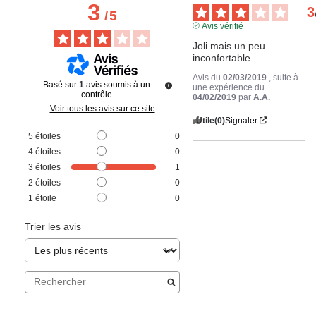
3
3
/
5
Avis vérifié
Joli mais un peu 
inconfortable ...
Avis du
02/03/2019
, suite à
Basé sur
1
avis soumis à un
une expérience du
contrôle
04/02/2019
par
A.A.
Voir tous les avis sur ce site
Utile
(0)
Signaler
5
étoiles
0
4
étoiles
0
3
étoiles
1
2
étoiles
0
1
étoile
0
Trier les avis