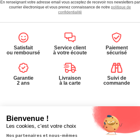
En renseignant votre adresse email vous acceptez de recevoir nos newsletters par
courrier électronique et vous prenez connaissance de notre
politique de
confidentialité
Satisfait
Service client
Paiement
ou remboursé
à votre écoute
sécurisé
Garantie
Livraison
Suivi de
2 ans
à la carte
commande
Votre
Nos services
Contactez-nous
commande
Besoin d'aide
Téléphone
:
0900-
0.50€/mi
Suivi de
Abonnement à la
50005
commande
newsletter