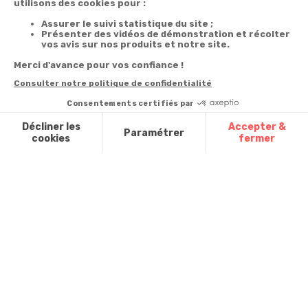
Du lundi au
Livraison
Désabonnement à
samedi de 8h à
la newsletter
20h
Paiement facilité
et le dimanche
Contact
de 9h à 13h
Satisfait ou
remboursé, retour
1ère visite
Par
ou échange
Messenger
Commander à
Codes
partir du catalogue
Par email :
promotionnels
Contactez-
Questions
nous
Glossaire des
fréquentes
produits chimiques
Par courrier
:
Confort et
Informations
environnementales
Vie - BP
des produits
20100 -
7700
Mouscron
A propos de
nous
Partenariats
Avis Clients