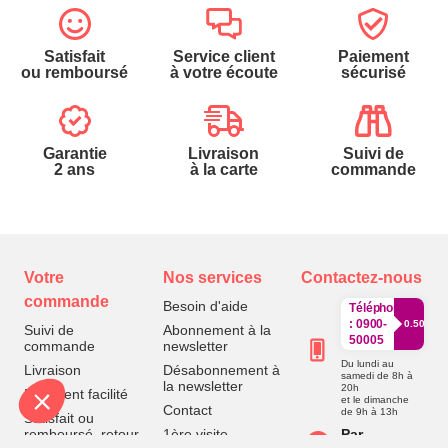
Satisfait
Service client
Paiement
ou remboursé
à votre écoute
sécurisé
Garantie
Livraison
Suivi de
2 ans
à la carte
commande
Votre
Nos services
Contactez-nous
commande
Besoin d'aide
Téléphone
:
0900-
0.50€/mi
Suivi de
Abonnement à la
50005
commande
newsletter
Du lundi au
Livraison
Désabonnement à
samedi de 8h à
la newsletter
20h
Paiement facilité
et le dimanche
Contact
de 9h à 13h
Satisfait ou
remboursé, retour
1ère visite
Par