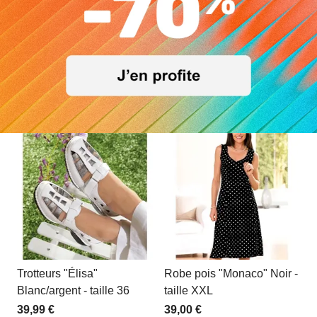
Trotteurs "Élisa"
Robe pois "Monaco" Noir -
Blanc/argent - taille 36
taille XXL
d
39,99 €
39,00 €
7