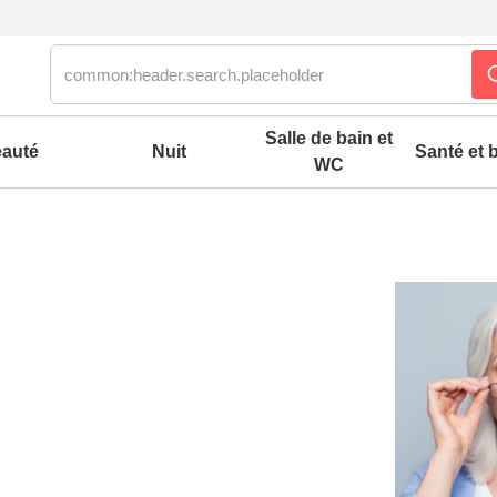
Salle de bain et
auté
Nuit
Santé et b
WC
es confort mixtes
 accessoires pieds