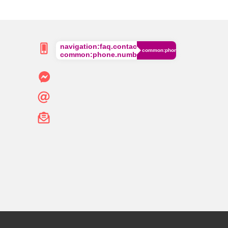
navigation:faq.contact.phone
common:phone.cost
common:phone.number