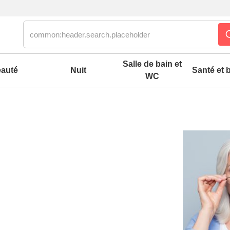
Salle de bain et
auté
Nuit
Santé et b
WC
es confort mixtes
 accessoires pieds