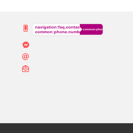
navigation:faq.contact.phone
common:phone.cost
common:phone.number