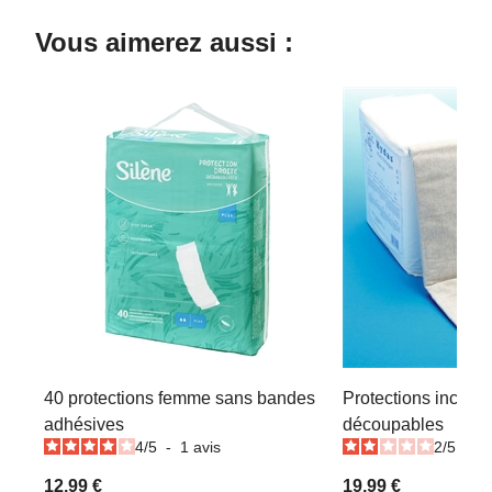
Vous aimerez aussi :
40 protections femme sans bandes
Protections incont
adhésives
découpables
4
/
5
-
1
avis
2
/
5
-
1
12,99 €
19,99 €