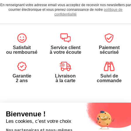
En renseignant votre adresse email vous acceptez de recevoir nos newsletters par
courrier électronique et vous prenez connaissance de notre
politique de
confidentialité
Satisfait
Service client
Paiement
ou remboursé
à votre écoute
sécurisé
Garantie
Livraison
Suivi de
2 ans
à la carte
commande
Votre
Nos services
Contactez-nous
commande
Besoin d'aide
Téléphone
:
0900-
0.50€/mi
Suivi de
Abonnement à la
50005