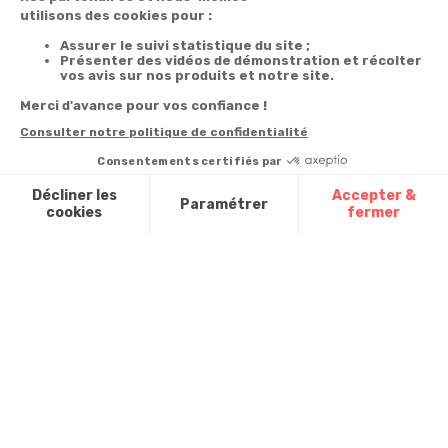
commande
newsletter
Du lundi au
Livraison
Désabonnement à
samedi de 8h à
la newsletter
20h
Paiement facilité
et le dimanche
Contact
de 9h à 13h
Satisfait ou
remboursé, retour
1ère visite
Par
ou échange
Messenger
Commander à
Codes
partir du catalogue
Par email :
promotionnels
Contactez-
Questions
nous
Glossaire des
fréquentes
produits chimiques
Par courrier
:
Confort et
Informations
environnementales
Vie - BP
des produits
20100 -
7700
Mouscron
A propos de
nous
Partenariats
Avis Clients