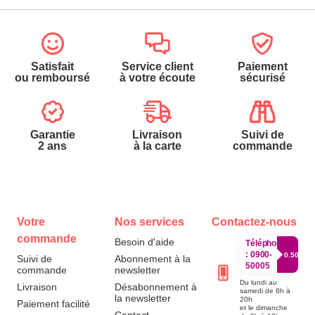
Satisfait
Service client
Paiement
ou remboursé
à votre écoute
sécurisé
Garantie
Livraison
Suivi de
2 ans
à la carte
commande
Votre
Nos services
Contactez-nous
commande
Besoin d'aide
Téléphone
:
0900-
0.50€/mi
Suivi de
Abonnement à la
50005
commande
newsletter
Du lundi au
Livraison
Désabonnement à
samedi de 8h à
la newsletter
20h
Paiement facilité
et le dimanche