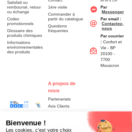
Contact
de 9h à 13h
Satisfait ou
remboursé, retour
1ère visite
Par
ou échange
Messenger
Commander à
Codes
partir du catalogue
Par email :
promotionnels
Contactez-
Questions
nous
Glossaire des
fréquentes
produits chimiques
Par courrier
:
Confort et
Informations
environnementales
Vie - BP
des produits
20100 -
7700
Mouscron
A propos de
nous
Partenariats
Avis Clients
Données
Paramétrer
Mentions
Conditions
Access
personnelles et
les cookies
légales
générales de