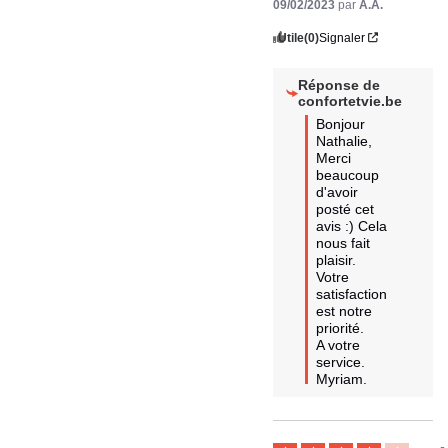
09/02/2023
par
A.A.
Utile
(0)
Signaler
Réponse de
confortetvie.be
Bonjour 
Nathalie,

Merci 
beaucoup 
d'avoir 
posté cet 
avis :) Cela 
nous fait 
plaisir. 

Votre 
satisfaction 
est notre 
priorité. 

A votre 
service.

Myriam.