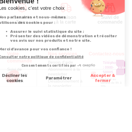
Garantie
Livraison
Suivi de
2 ans
à la carte
commande
Votre
Nos services
Contactez-nous
commande
Besoin d'aide
Téléphone
:
0900-
0.50€/mi
Suivi de
Abonnement à la
50005
commande
newsletter
Du lundi au
Livraison
Désabonnement à
samedi de 8h à
la newsletter
20h
Paiement facilité
et le dimanche
Contact
de 9h à 13h
Satisfait ou
remboursé, retour
1ère visite
Par
ou échange
Messenger
Commander à
Codes
partir du catalogue
Par email :
promotionnels
Contactez-
Questions
nous
Glossaire des
fréquentes
produits chimiques
Par courrier