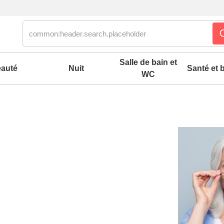
Salle de bain et
auté
Nuit
Santé et b
WC
es confort mixtes
 accessoires pieds