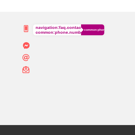
navigation:faq.contact.phone
common:phone.cost
common:phone.number