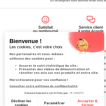
En renseignant votre adresse email vous ac
Satisfait
Service client
ou remboursé
à votre écoute
Votre commande
Nos ser
Suivi de commande
Besoin d
Livraison
Abonneme
Paiement facilité
Désabonn
Satisfait ou remboursé, retour ou échange
Contact
Codes promotionnels
1ère visi
Glossaire des produits chimiques
Commande
Informations environnementales des
Question
produits