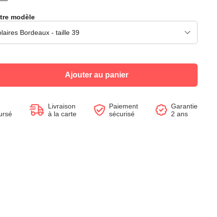
tre modèle
Voir le produit
Voir le produit
Voir le produit
Voir le produit
Voir le produit
Voir le produit
Voir le produit
Voir le produit
Ajouter au panier
Livraison
Paiement
Garantie
ursé
à la carte
sécurisé
2 ans