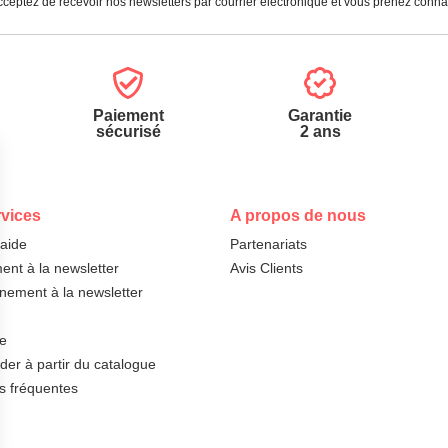
ceptez de recevoir nos newsletters par courrier électronique et vous prenez conn
Paiement
Garantie
sécurisé
2 ans
vices
A propos de nous
'aide
Partenariats
nt à la newsletter
Avis Clients
ement à la newsletter
te
r à partir du catalogue
s fréquentes