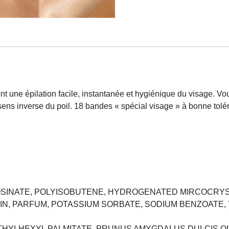
ent une épilation facile, instantanée et hygiénique du visage. V
sens inverse du poil. 18 bandes « spécial visage » à bonne tolé
SINATE, POLYISOBUTENE, HYDROGENATED MIRCOCRYST
, PARFUM, POTASSIUM SORBATE, SODIUM BENZOATE, TO
ETHYLHEXYL PALMITATE, PRUNUS AMYGDALUS DULCIS OI