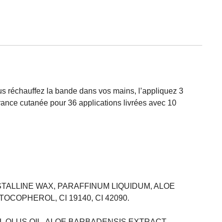
ous réchauffez la bande dans vos mains, l’appliquez 3
rance cutanée pour 36 applications livrées avec 10
ALLINE WAX, PARAFFINUM LIQUIDUM, ALOE
COPHEROL, CI 19140, CI 42090.
L OLUS OIL, ALOE BARBADENSIS EXTRACT,