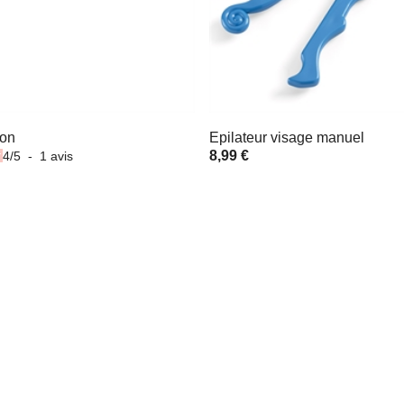
don
Epilateur visage manuel
8,99 €
4
/
5
-
1
avis