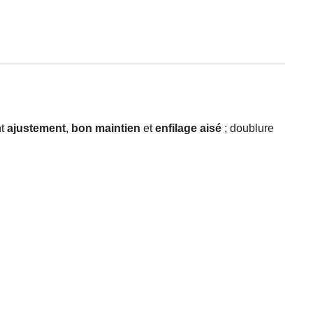
nt
ajustement
,
bon maintien
et
enfilage aisé
; doublure