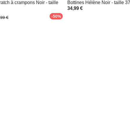
ratch à crampons Noir - taille
Bottines Hélène Noir - taille 3
34,99 €
-50%
,99 €