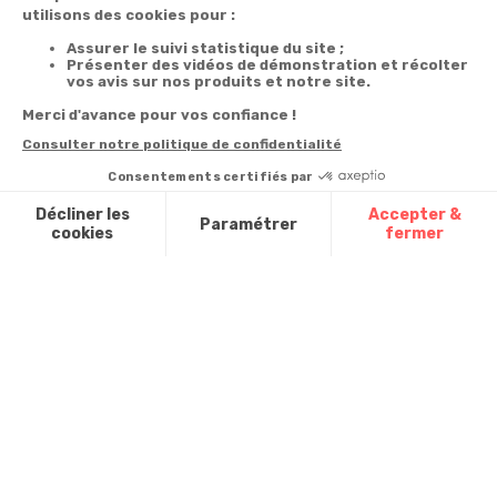
commande
newsletter
Du lundi au
Livraison
Désabonnement à
samedi de 8h à
la newsletter
20h
Paiement facilité
et le dimanche
Contact
de 9h à 13h
Satisfait ou
remboursé, retour
1ère visite
Par
ou échange
Messenger
Commander à
Codes
partir du catalogue
Par email :
promotionnels
Contactez-
Questions
nous
Glossaire des
fréquentes
produits chimiques
Par courrier
:
Confort et
Informations
environnementales
Vie - BP
des produits
20100 -
7700
Mouscron
A propos de
nous
Partenariats
Avis Clients