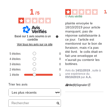
1
1
/
5
Avis vérifié
plainte envoyée le 
18/10/2019 pour article 
manquant, pas de 
réponse satisfaisante à 
Basé sur
1
avis soumis à un
ce jour.  l'article est 
contrôle
mentionné sur le bon de 
Voir tous les avis sur ce site
livraison, mais n'a pas 
été livré.  le colis était en 
5
étoiles
0
fait une enveloppe et 
4
étoiles
0
n'aurait pu contenir les 
bottines.
3
étoiles
0
2
étoiles
0
Avis du
14/11/2019
, suite à
une expérience du
1
étoile
1
09/10/2019
par
A.A.
Trier les avis
Utile
(0)
Signaler