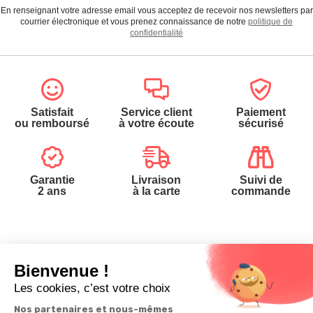
En renseignant votre adresse email vous acceptez de recevoir nos newsletters par
courrier électronique et vous prenez connaissance de notre
politique de
confidentialité
Satisfait
Service client
Paiement
ou remboursé
à votre écoute
sécurisé
Garantie
Livraison
Suivi de
2 ans
à la carte
commande
Votre
Nos services
Contactez-nous
commande
Besoin d'aide
Téléphone
:
0900-
0.50€/mi
Suivi de
Abonnement à la
50005