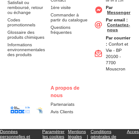
Contact
de 9h à 13h
Satisfait ou
remboursé, retour
1ère visite
Par
ou échange
Messenger
Commander à
Codes
partir du catalogue
Par email :
promotionnels
Contactez-
Questions
nous
Glossaire des
fréquentes
produits chimiques
Par courrier
:
Confort et
Informations
environnementales
Vie - BP
des produits
20100 -
7700
Mouscron
A propos de
nous
Partenariats
Avis Clients
Données
Paramétrer
Mentions
Conditions
Access
personnelles et
les cookies
légales
générales de