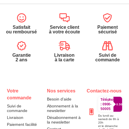
Satisfait
Service client
Paiement
ou remboursé
à votre écoute
sécurisé
Garantie
Livraison
Suivi de
2 ans
à la carte
commande
Votre
Nos services
Contactez-nous
commande
Besoin d'aide
Téléphone
:
0900-
0.50€/mi
Suivi de
Abonnement à la
50005
commande
newsletter
Du lundi au
Livraison
Désabonnement à
samedi de 8h à
la newsletter
20h
Paiement facilité
et le dimanche