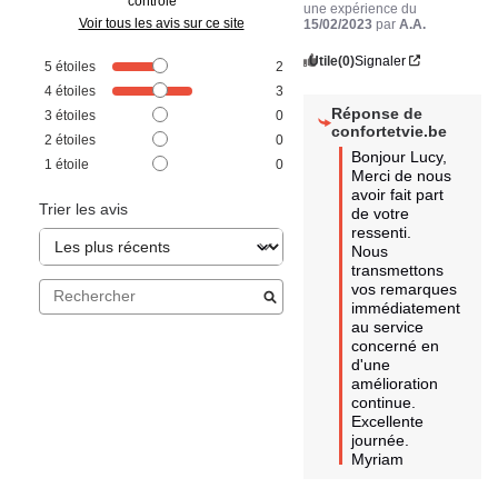
contrôle
une expérience du
Voir tous les avis sur ce site
15/02/2023
par
A.A.
Utile
(0)
Signaler
5
étoiles
2
4
étoiles
3
Réponse de
3
étoiles
0
confortetvie.be
2
étoiles
0
Bonjour Lucy,

1
étoile
0
Merci de nous 
avoir fait part 
Trier les avis
de votre 
ressenti.

Nous 
transmettons 
vos remarques 
immédiatement 
au service 
concerné en 
d'une 
amélioration 
continue. 

Excellente 
journée.

Myriam