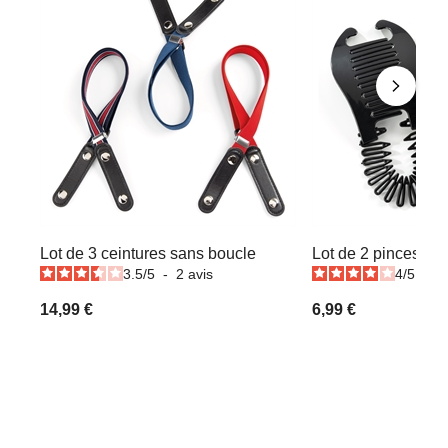
Lot de 3 ceintures sans boucle
Lot de 2 pinces ch
3.5
/
5
-
2
avis
4
/
5
-
1
14,99 €
6,99 €