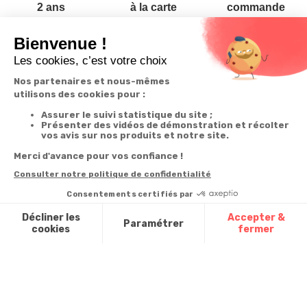
2 ans
à la carte
commande
Votre
Nos services
Contactez-nous
commande
Besoin d'aide
Téléphone
:
0900-
0.50€/mi
Suivi de
Abonnement à la
50005
commande
newsletter
Du lundi au
Livraison
Désabonnement à
samedi de 8h à
la newsletter
20h
Paiement facilité
et le dimanche
Contact
de 9h à 13h
Satisfait ou
remboursé, retour
1ère visite
Par
ou échange
Messenger
Commander à
Codes
partir du catalogue
Par email :
promotionnels
Contactez-
Questions
nous
Glossaire des
fréquentes
produits chimiques
Par courrier
:
Confort et
Informations
environnementales
Vie - BP
des produits
20100 -