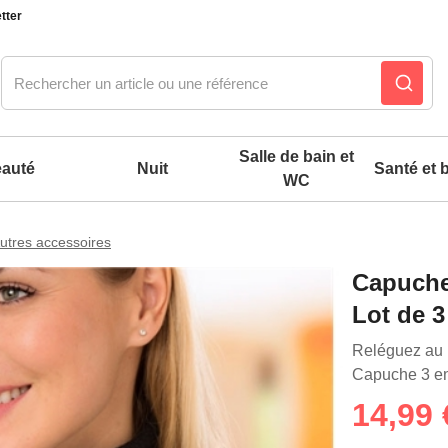
tter
Salle de bain et
auté
Nuit
Santé et b
WC
utres accessoires
Notre produit du m
Notre produit du m
Notre produit du m
Notre produit du m
Notre produit du m
Notre produit du m
Notre produit du m
Notre produit du m
Capuche 
Lot de 3
es confort mixtes
Reléguez au p
 accessoires pieds
Capuche 3 en
14,99 