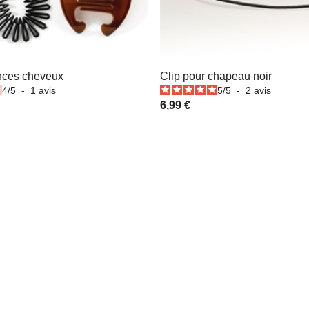
inces cheveux
Clip pour chapeau noir
4
/
5
-
1
avis
5
/
5
-
2
avis
6,99 €