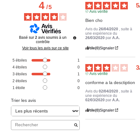
4
5
/
5
Avis vérifié
Bien cho
Avis du
26/04/2020
, suite à
une expérience du
Basé sur
2
avis soumis à un
26/03/2020
par
A.A.
contrôle
Utile
(0)
Signaler
Voir tous les avis sur ce site
5
étoiles
1
3
4
étoiles
0
Avis vérifié
3
étoiles
1
2
étoiles
0
conforme a la desctiption
1
étoile
0
Avis du
02/04/2020
, suite à
une expérience du
02/03/2020
par
A.A.
Trier les avis
Utile
(0)
Signaler