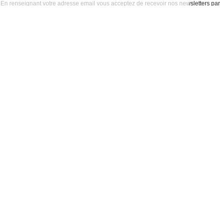
En renseignant votre adresse email vous acceptez de recevoir nos newsletters par
courrier électronique et vous prenez connaissance de notre
politique de
confidentialité
Satisfait
Service client
Paiement
ou remboursé
à votre écoute
sécurisé
Garantie
Livraison
Suivi de
2 ans
à la carte
commande
Votre
Nos services
Contactez-nous
commande
Besoin d'aide
Téléphone
:
0900-
0.50€/mi
Suivi de
Abonnement à la
50005
commande
newsletter