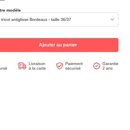
tre modèle
Voir le produit
Voir le produit
Voir le produit
Voir le produit
Voir le produit
Voir le produit
Voir le produit
Voir le produit
Ajouter au panier
Livraison
Paiement
Garantie
ursé
à la carte
sécurisé
2 ans