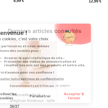
8,99 €
12,99 €
Derniers articles consultés
Chaussettes tricot
antiglisse Bordeaux - taille
36/37