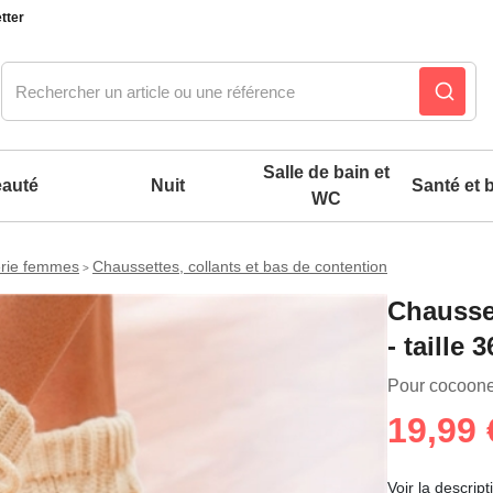
tter
Salle de bain et
auté
Nuit
Santé et b
WC
erie femmes
Chaussettes, collants et bas de contention
>
Notre produit du m
Notre produit du m
Notre produit du m
Notre produit du m
Notre produit du m
Notre produit du m
Notre produit du m
Notre produit du m
Chausset
- taille 
es confort mixtes
Pour cocoone
 accessoires pieds
19,99 
Voir la descript