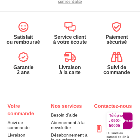
confidentialité
Satisfait
Service client
Paiement
ou remboursé
à votre écoute
sécurisé
Garantie
Livraison
Suivi de
2 ans
à la carte
commande
Votre
Nos services
Contactez-nous
commande
Besoin d'aide
Téléphone
:
0900-
0.50€/mi
Suivi de
Abonnement à la
50005
commande
newsletter
Du lundi au
Livraison
Désabonnement à
samedi de 8h à