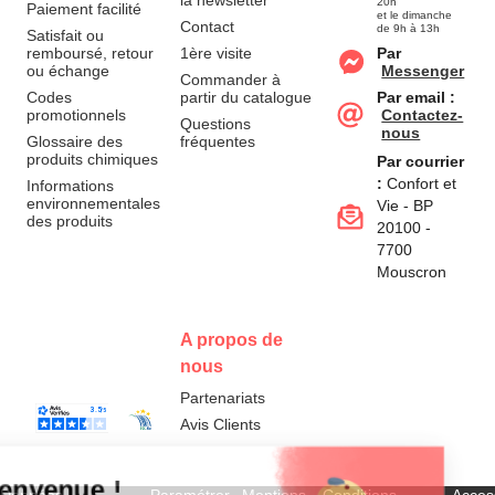
la newsletter
20h
Paiement facilité
et le dimanche
Contact
de 9h à 13h
Satisfait ou
remboursé, retour
1ère visite
Par
ou échange
Messenger
Commander à
Codes
partir du catalogue
Par email :
promotionnels
Contactez-
Questions
nous
Glossaire des
fréquentes
produits chimiques
Par courrier
:
Confort et
Informations
environnementales
Vie - BP
des produits
20100 -
7700
Mouscron
A propos de
nous
Partenariats
Avis Clients