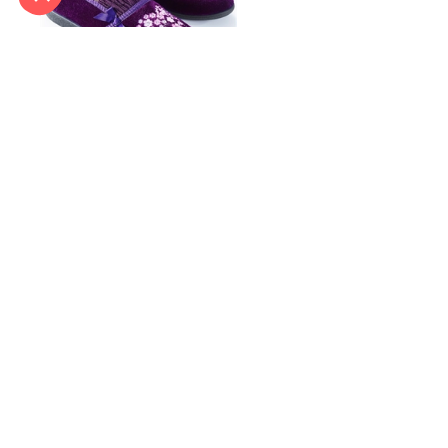
Chaussons Christine Violet
- taille 39
In