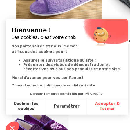
Lot de 2 paires de mules - taille 41/42
Mules Smoki
16,99 €
19,99 €
Derniers articles consultés