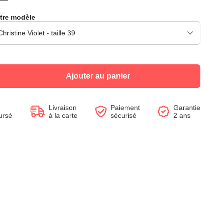
tre modèle
Voir le produit
Voir le produit
Voir le produit
Voir le produit
Voir le produit
Voir le produit
Voir le produit
Voir le produit
Ajouter au panier
Livraison
Paiement
Garantie
ursé
à la carte
sécurisé
2 ans