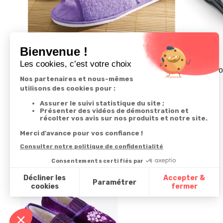
Lot de 2 paires de mules - taille 41/42
Mules Smoki
16,99 €
19,99 €
Derniers articles consultés