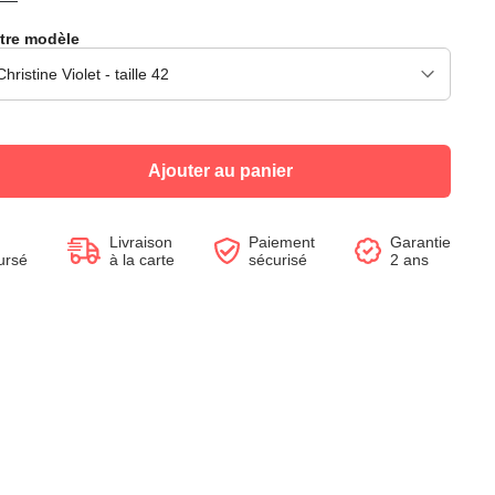
tre modèle
Voir le produit
Voir le produit
Voir le produit
Voir le produit
Voir le produit
Voir le produit
Voir le produit
Voir le produit
Ajouter au panier
Livraison
Paiement
Garantie
ursé
à la carte
sécurisé
2 ans