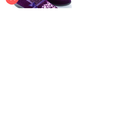
Chaussons Christine Violet
- taille 42
In