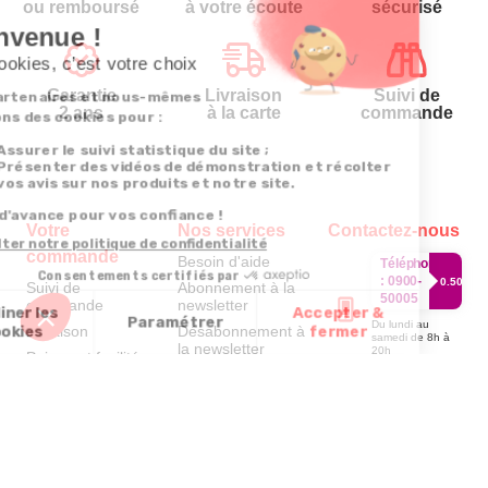
ou remboursé
à votre écoute
sécurisé
Garantie
Livraison
Suivi de
2 ans
à la carte
commande
Votre
Nos services
Contactez-nous
commande
Besoin d'aide
Téléphone
:
0900-
0.50€/mi
Suivi de
Abonnement à la
50005
commande
newsletter
Du lundi au
Livraison
Désabonnement à
samedi de 8h à
la newsletter
20h
Paiement facilité
et le dimanche
Contact
de 9h à 13h
Satisfait ou
remboursé, retour
1ère visite
Par
ou échange
Messenger
Commander à
Codes
partir du catalogue
Par email :
promotionnels
Contactez-
Questions
nous