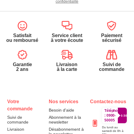
confidentialité
Satisfait
Service client
Paiement
ou remboursé
à votre écoute
sécurisé
Garantie
Livraison
Suivi de
2 ans
à la carte
commande
Votre
Nos services
Contactez-nous
commande
Besoin d'aide
Téléphone
:
0900-
0.50€/mi
Suivi de
Abonnement à la
50005
commande
newsletter
Du lundi au
Livraison
Désabonnement à
samedi de 8h à