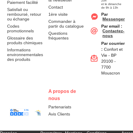
la newsletter
20h
Paiement facilité
et le dimanche
Contact
de 9h à 13h
Satisfait ou
remboursé, retour
1ère visite
Par
ou échange
Messenger
Commander à
Codes
partir du catalogue
Par email :
promotionnels
Contactez-
Questions
nous
Glossaire des
fréquentes
produits chimiques
Par courrier
:
Confort et
Informations
environnementales
Vie - BP
des produits
20100 -
7700
Mouscron
A propos de
nous
Partenariats
Avis Clients