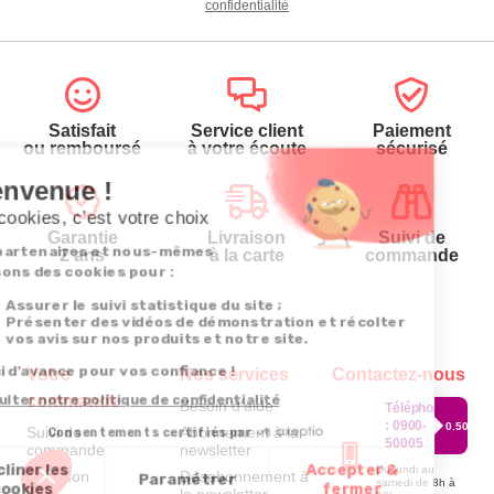
confidentialité
Satisfait
Service client
Paiement
ou remboursé
à votre écoute
sécurisé
Garantie
Livraison
Suivi de
2 ans
à la carte
commande
Votre
Nos services
Contactez-nous
commande
Besoin d'aide
Téléphone
:
0900-
0.50€/mi
Suivi de
Abonnement à la
50005
commande
newsletter
Du lundi au
Livraison
Désabonnement à
samedi de 8h à