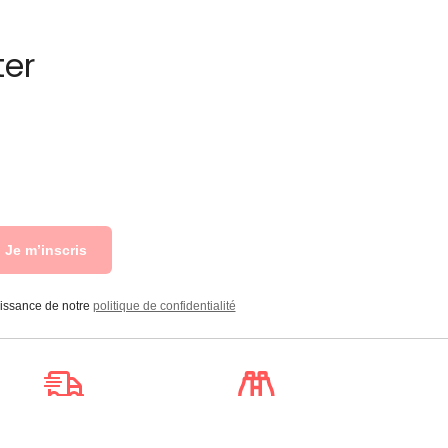
ter
Je m’inscris
aissance de notre
politique de confidentialité
Livraison
Suivi de
à la carte
commande