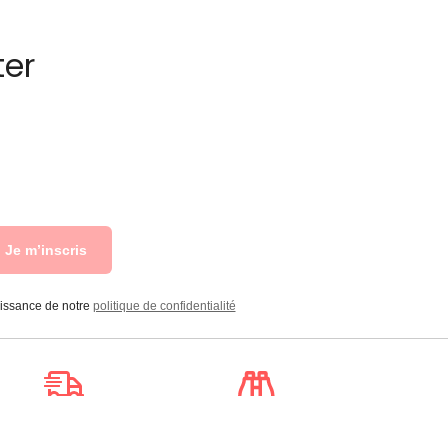
ter
Je m’inscris
aissance de notre
politique de confidentialité
Livraison
Suivi de
à la carte
commande