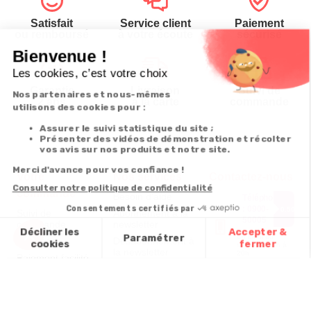
Satisfait
Service client
Paiement
ou remboursé
à votre écoute
sécurisé
Garantie
Livraison
Suivi de
2 ans
à la carte
commande
Votre
Nos services
Contactez-nous
commande
Besoin d'aide
Téléphone
:
0900-
0.50€/mi
Suivi de
Abonnement à la
50005
commande
newsletter
Du lundi au
Livraison
Désabonnement à
samedi de 8h à
la newsletter
20h
Paiement facilité
et le dimanche
Contact
de 9h à 13h
Satisfait ou
remboursé, retour
1ère visite
Par
ou échange
Messenger
Commander à