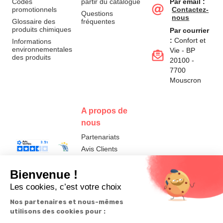
Codes
partir du catalogue
Par email :
promotionnels
Contactez-
Questions
nous
Glossaire des
fréquentes
produits chimiques
Par courrier
:
Confort et
Informations
environnementales
Vie - BP
des produits
20100 -
7700
Mouscron
A propos de
nous
Partenariats
Avis Clients
Données
Paramétrer
Mentions
Conditions
Access
personnelles et
les cookies
légales
générales de
cookies
vente
FR