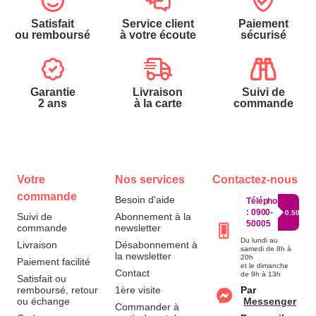
Satisfait
Service client
Paiement
ou remboursé
à votre écoute
sécurisé
Garantie
Livraison
Suivi de
2 ans
à la carte
commande
Votre
Nos services
Contactez-nous
commande
Besoin d'aide
Téléphone
:
0900-
0.50€/mi
Suivi de
Abonnement à la
50005
commande
newsletter
Du lundi au
Livraison
Désabonnement à
samedi de 8h à
la newsletter
20h
Paiement facilité
et le dimanche
Contact
de 9h à 13h
Satisfait ou
remboursé, retour
1ère visite
Par
ou échange
Messenger
Commander à