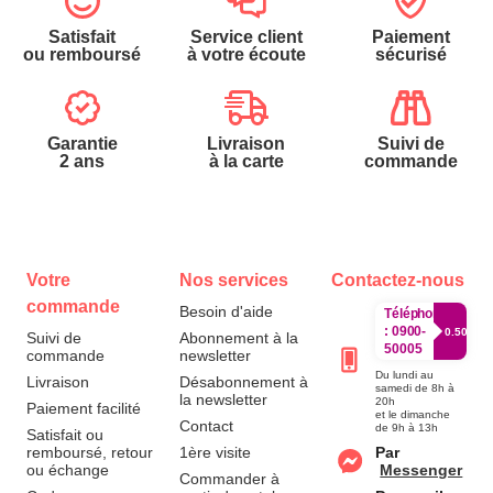
Satisfait
Service client
Paiement
ou remboursé
à votre écoute
sécurisé
Garantie
Livraison
Suivi de
2 ans
à la carte
commande
Votre
Nos services
Contactez-nous
commande
Besoin d'aide
Téléphone
:
0900-
0.50€/mi
Suivi de
Abonnement à la
50005
commande
newsletter
Du lundi au
Livraison
Désabonnement à
samedi de 8h à
la newsletter
20h
Paiement facilité
et le dimanche
Contact
de 9h à 13h
Satisfait ou
remboursé, retour
1ère visite
Par
ou échange
Messenger
Commander à