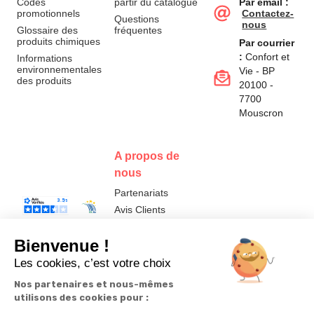
Codes
partir du catalogue
Par email :
promotionnels
Contactez-
Questions
nous
Glossaire des
fréquentes
produits chimiques
Par courrier
:
Confort et
Informations
environnementales
Vie - BP
des produits
20100 -
7700
Mouscron
A propos de
nous
Partenariats
Avis Clients
Données
Paramétrer
Mentions
Conditions
Access
personnelles et
les cookies
légales
générales de
cookies
vente
FR