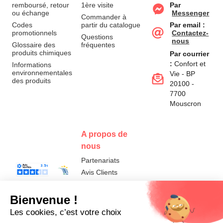
remboursé, retour
1ère visite
Par
ou échange
Messenger
Commander à
Codes
partir du catalogue
Par email :
promotionnels
Contactez-
Questions
nous
Glossaire des
fréquentes
produits chimiques
Par courrier
:
Confort et
Informations
environnementales
Vie - BP
des produits
20100 -
7700
Mouscron
A propos de
nous
Partenariats
Avis Clients
Données
Paramétrer
Mentions
Conditions
Access
personnelles et
les cookies
légales
générales de
cookies
vente