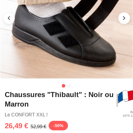
Chaussures "Thibault" : Noir ou
Marron
R
Le CONFORT XXL !
1075.1
26,49 €
-
50
%
52,99 €