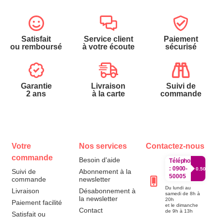
Satisfait
Service client
Paiement
ou remboursé
à votre écoute
sécurisé
Garantie
Livraison
Suivi de
2 ans
à la carte
commande
Votre
Nos services
Contactez-nous
commande
Besoin d'aide
Téléphone
:
0900-
0.50€/mi
Suivi de
Abonnement à la
50005
commande
newsletter
Du lundi au
Livraison
Désabonnement à
samedi de 8h à
la newsletter
20h
Paiement facilité
et le dimanche
Contact
de 9h à 13h
Satisfait ou