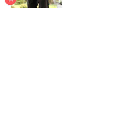
Corsaire coton Noir - taille
XXL
In