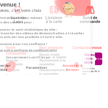
Garantie
Livraison
Suivi de
2 ans
à la carte
commande
Votre
Nos services
Contactez-nous
commande
Besoin d'aide
Téléphone
:
0900-
0.50€/mi
Suivi de
Abonnement à la
50005
commande
newsletter
Du lundi au
Livraison
Désabonnement à
samedi de 8h à
la newsletter
20h
Paiement facilité
et le dimanche
Contact
de 9h à 13h
Satisfait ou
remboursé, retour
1ère visite
Par
ou échange
Messenger
Commander à
Codes
partir du catalogue
Par email :
promotionnels
Contactez-
Questions
nous
Glossaire des
fréquentes