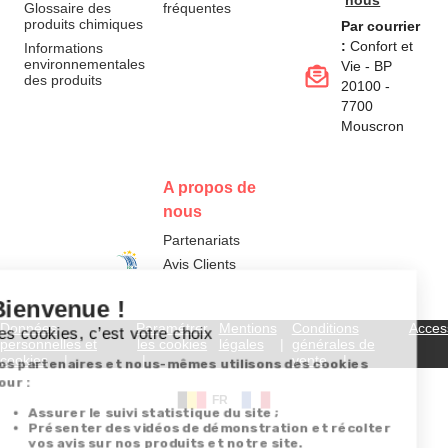
nous
Glossaire des
fréquentes
produits chimiques
Par courrier
:
Confort et
Informations
environnementales
Vie - BP
des produits
20100 -
7700
Mouscron
A propos de
nous
Partenariats
Avis Clients
Données
Paramétrer
Mentions
Conditions
Access
personnelles et
les cookies
légales
générales de
cookies
vente
FR