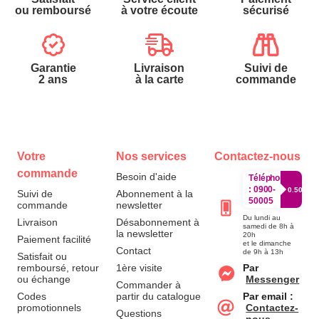
ou remboursé
à votre écoute
sécurisé
Garantie
Livraison
Suivi de
2 ans
à la carte
commande
Votre
Nos services
Contactez-nous
commande
Besoin d'aide
Téléphone
:
0900-
0.50€/mi
Suivi de
Abonnement à la
50005
commande
newsletter
Du lundi au
Livraison
Désabonnement à
samedi de 8h à
la newsletter
20h
Paiement facilité
et le dimanche
Contact
de 9h à 13h
Satisfait ou
remboursé, retour
1ère visite
Par
ou échange
Messenger
Commander à
Codes
partir du catalogue
Par email :
promotionnels
Contactez-
Questions