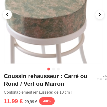
Coussin rehausseur : Carré ou
Réf
5372.12
Rond / Vert ou Marron
Confortablement rehaussé(e) de 10 cm !
11,99 €
-
60
%
29,99 €