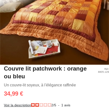
Couvre lit patchwork : orange
Réf.
8805.129
ou bleu
Un couvre-lit soyeux, à l'élégance raffinée
34,99 €
Voir la description
2
/
5
-
1
avis