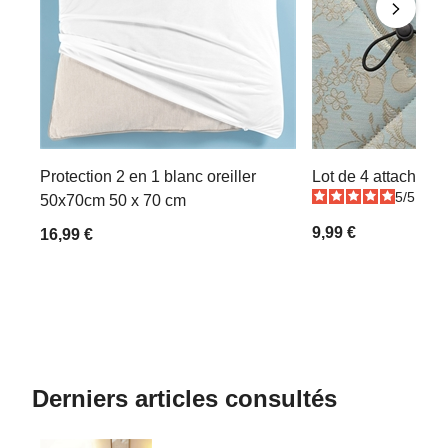
Protection 2 en 1 blanc oreiller
Lot de 4 attache d
5
/
5
-
2
50x70cm 50 x 70 cm
9,99 €
16,99 €
Derniers articles consultés