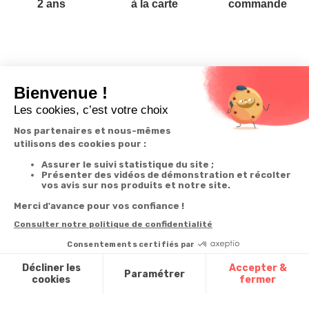
2 ans
à la carte
commande
Votre
Nos services
Contactez-nous
commande
Besoin d'aide
Téléphone
:
0900-
0.50€/mi
Suivi de
Abonnement à la
50005
commande
newsletter
Du lundi au
Livraison
Désabonnement à
samedi de 8h à
la newsletter
20h
Paiement facilité
et le dimanche
Contact
de 9h à 13h
Satisfait ou
remboursé, retour
1ère visite
Par
ou échange
Messenger
Commander à
Codes
partir du catalogue
Par email :
promotionnels
Contactez-
Questions
nous
Glossaire des
fréquentes
produits chimiques
Par courrier
:
Confort et
Informations
environnementales
Vie - BP
des produits
20100 -
7700