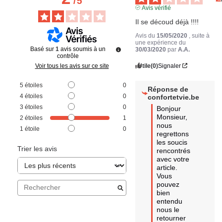
/
5
Avis vérifié
Il se découd déjà !!!!
Avis du
15/05/2020
, suite à
une expérience du
Basé sur
1
avis soumis à un
30/03/2020
par
A.A.
contrôle
Utile
(0)
Signaler
Voir tous les avis sur ce site
5
étoiles
0
Réponse de
4
étoiles
0
confortetvie.be
3
étoiles
0
Bonjour 
Monsieur, 
2
étoiles
1
nous 
1
étoile
0
regrettons 
les soucis 
Trier les avis
rencontrés 
avec votre 
article. 
Vous 
pouvez 
bien 
entendu 
nous le 
retourner 