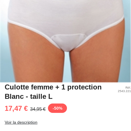
Culotte femme + 1 protection
Réf.
2543.221
Blanc - taille L
17,47 €
-
50
%
34,95 €
Voir la description