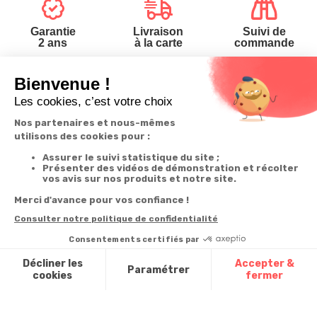
Garantie
Livraison
Suivi de
2 ans
à la carte
commande
Votre
Nos services
Contactez-nous
commande
Besoin d'aide
Téléphone
:
0900-
0.50€/mi
Suivi de
Abonnement à la
50005
commande
newsletter
Du lundi au
Livraison
Désabonnement à
samedi de 8h à
la newsletter
20h
Paiement facilité
et le dimanche
Contact
de 9h à 13h
Satisfait ou
remboursé, retour
1ère visite
Par
ou échange
Messenger
Commander à
Codes
partir du catalogue
Par email :
promotionnels
Contactez-
Questions
nous
Glossaire des
fréquentes
produits chimiques
Par courrier
:
Confort et
Informations