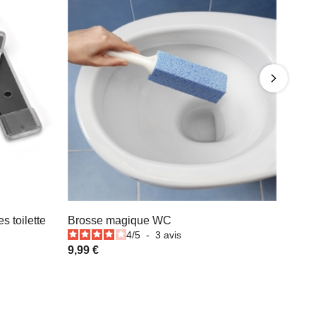
s toilette
Brosse magique WC
4
/
5
-
3
avis
9,99 €