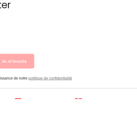
ter
Je m’inscris
aissance de notre
politique de confidentialité
Livraison
Suivi de
à la carte
commande