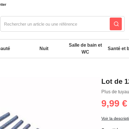
tter
Salle de bain et
auté
Nuit
Santé et b
WC
Notre produit du m
Notre produit du m
Notre produit du m
Notre produit du m
Notre produit du m
Notre produit du m
Notre produit du m
Notre produit du m
Lot de 
es confort mixtes
Plus de tuyau
9,99 €
 accessoires pieds
Voir la descript