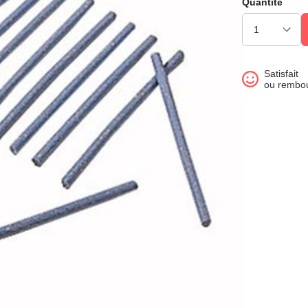
Quantité
Satisfait
ou rembo