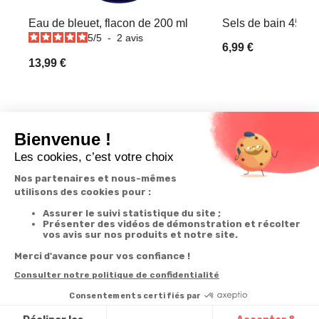
Eau de bleuet, flacon de 200 ml
Sels de bain 450g
5
/
5
-
2
avis
6,99 €
13,99 €
Derniers articles consultés
Eau de rose