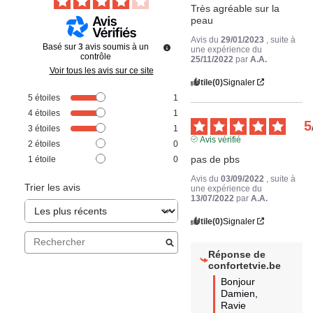
Très agréable sur la 
peau
Avis du
29/01/2023
, suite à
Basé sur
3
avis soumis à un
une expérience du
contrôle
25/11/2022
par
A.A.
Voir tous les avis sur ce site
Utile
(0)
Signaler
5
étoiles
1
4
étoiles
1
5
3
étoiles
1
Avis vérifié
2
étoiles
0
pas de pbs
1
étoile
0
Avis du
03/09/2022
, suite à
Trier les avis
une expérience du
13/07/2022
par
A.A.
Utile
(0)
Signaler
Réponse de
confortetvie.be
Bonjour 
Damien, 

Ravie 