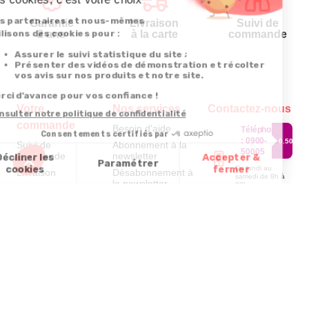
Garantie
Livraison
Suivi de
2 ans
à la carte
commande
Votre
Nos services
Contactez-nous
commande
Besoin d'aide
Téléphone
:
0900-
0.50€/mi
Suivi de
Abonnement à la
50005
commande
newsletter
Du lundi au
Livraison
Désabonnement à
samedi de 8h à
la newsletter
20h
Paiement facilité
et le dimanche
Contact
de 9h à 13h
Satisfait ou
remboursé, retour
1ère visite
Par
ou échange
Messenger
Commander à
Codes
partir du catalogue
Par email :
promotionnels
Contactez-
Questions
nous
Glossaire des
fréquentes
produits chimiques
Par courrier
:
Confort et
Informations