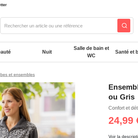
tter
Salle de bain et
auté
Nuit
Santé et b
WC
bes et ensembles
Notre produit du m
Notre produit du m
Notre produit du m
Notre produit du m
Notre produit du m
Notre produit du m
Notre produit du m
Notre produit du m
Ensembl
ou Gris
es confort mixtes
Confort et dét
 accessoires pieds
24,99 
Voir la descript