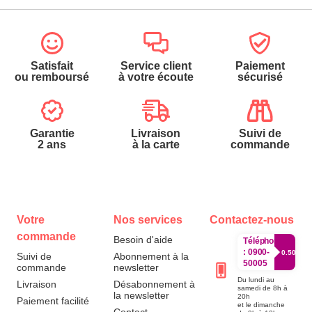
Satisfait
Service client
Paiement
ou remboursé
à votre écoute
sécurisé
Garantie
Livraison
Suivi de
2 ans
à la carte
commande
Votre
Nos services
Contactez-nous
commande
Besoin d'aide
Téléphone
:
0900-
0.50€/mi
Suivi de
Abonnement à la
50005
commande
newsletter
Du lundi au
Livraison
Désabonnement à
samedi de 8h à
la newsletter
20h
Paiement facilité
et le dimanche