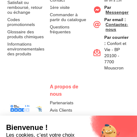
Contact
de 9h à 13h
Satisfait ou
remboursé, retour
1ère visite
Par
ou échange
Messenger
Commander à
Codes
partir du catalogue
Par email :
promotionnels
Contactez-
Questions
nous
Glossaire des
fréquentes
produits chimiques
Par courrier
:
Confort et
Informations
environnementales
Vie - BP
des produits
20100 -
7700
Mouscron
A propos de
nous
Partenariats
Avis Clients
Données
Paramétrer
Mentions
Conditions
Access
personnelles et
les cookies
légales
générales de