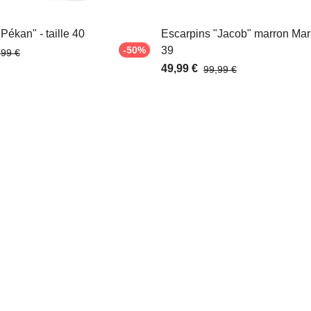
Pékan" - taille 40
Escarpins "Jacob" marron Marro
-50%
39
,99 €
49,99 €
99,99 €