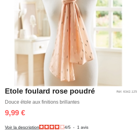
Etole foulard rose poudré
Réf. 6342.125
Douce étole aux finitions brillantes
9,99 €
Voir la description
4
/
5
-
1
avis