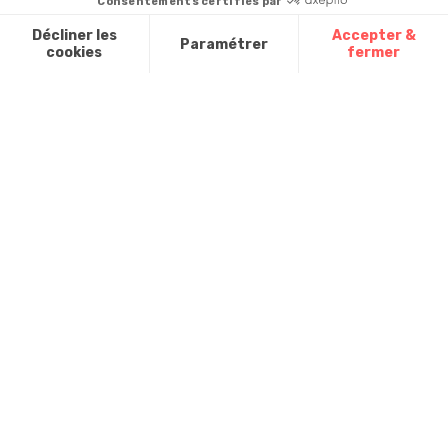
promotionnels
Contactez-
Questions
nous
Glossaire des
fréquentes
produits chimiques
Par courrier
:
Confort et
Informations
environnementales
Vie - BP
des produits
20100 -
7700
Mouscron
A propos de
nous
Partenariats
Avis Clients
Données
Paramétrer
Mentions
Conditions
Access
personnelles et
les cookies
légales
générales de
cookies
vente
FR