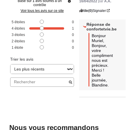
Basé sur
1
avis soumis à un
16/04/2022
par
A.A.
contrôle
Utile
(0)
Signaler
Voir tous les avis sur ce site
5
étoiles
0
Réponse de
4
étoiles
1
confortetvie.be
3
étoiles
0
Bonjour 
Muriel, 

2
étoiles
0
Bonjour, 
1
étoile
0
votre 
compliment 
Trier les avis
nous est 
précieux. 
Merci ! 
Belle 
journée, 
Blandine.
Nous vous recommandons