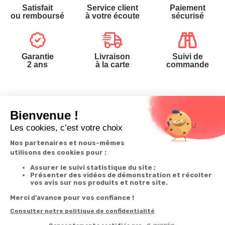
Satisfait
Service client
Paiement
ou remboursé
à votre écoute
sécurisé
Garantie
Livraison
Suivi de
2 ans
à la carte
commande
Votre
Nos services
Contactez-nous
commande
Besoin d'aide
Téléphone
:
0900-
0.50€/mi
Suivi de
Abonnement à la
50005
commande
newsletter
Du lundi au
Livraison
Désabonnement à
samedi de 8h à
la newsletter
20h
Paiement facilité
et le dimanche
Contact
de 9h à 13h
Satisfait ou
remboursé, retour
1ère visite
Par
ou échange
Messenger
Commander à
Codes
partir du catalogue
Par email :