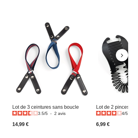
Lot de 3 ceintures sans boucle
Lot de 2 pinces ch
3.5
/
5
-
2
avis
4
/
5
-
1
14,99 €
6,99 €