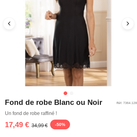
Fond de robe Blanc ou Noir
Réf. 7364.128
Un fond de robe raffiné !
17,49 €
-
50
%
34,99 €