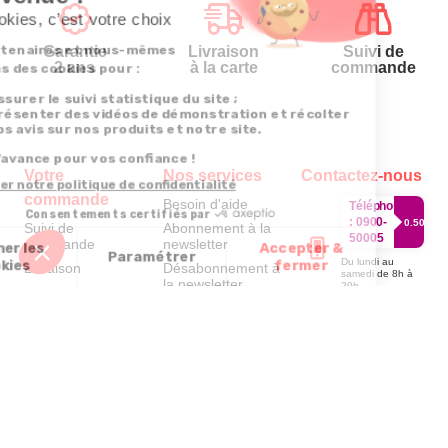
Garantie
Livraison
Suivi de
2 ans
à la carte
commande
Votre
Nos services
Contactez-nous
commande
Besoin d'aide
Téléphone
:
0900-
0.50€/mi
Suivi de
Abonnement à la
50005
commande
newsletter
Du lundi au
Livraison
Désabonnement à
samedi de 8h à
la newsletter
20h
Paiement facilité
et le dimanche
Contact
de 9h à 13h
Satisfait ou
remboursé, retour
1ère visite
Par
ou échange
Messenger
Commander à
Codes
partir du catalogue
Par email :
promotionnels
Contactez-
Questions
nous
Glossaire des
fréquentes
produits chimiques
Par courrier